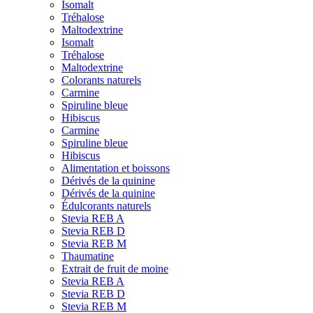
Isomalt
Tréhalose
Maltodextrine
Isomalt
Tréhalose
Maltodextrine
Colorants naturels
Carmine
Spiruline bleue
Hibiscus
Carmine
Spiruline bleue
Hibiscus
Alimentation et boissons
Dérivés de la quinine
Dérivés de la quinine
Édulcorants naturels
Stevia REB A
Stevia REB D
Stevia REB M
Thaumatine
Extrait de fruit de moine
Stevia REB A
Stevia REB D
Stevia REB M