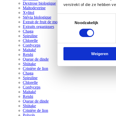
Dextrose biologique
verstrekt of die ze hebben v
Maltodextrine
Xylitol
Toestemmingsselectie
Stévia biologique
Extrait de fruit de moine
Noodzakelijk
Extraits organiques
Chaga
Spiruline
Chlorelle
Cordyceps
Maïtaké
Weigeren
Reishi
Queue de dinde
Shiitake
Crinière de lion
Chaga
Spiruline
Chlorelle
Cordyceps
Maïtaké
Reishi
Queue de dinde
Shiitake
Crinière de lion
Polyols