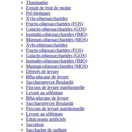
Thaumatine
Extrait de fruit de moine
Pré-biotiques
Xylo-oligosaccharides
Fructo-oligosaccharides (FOS)
Galacto-oligosaccharides (GOS)
Isomalto-oligosaccharides (IMO)
Mannan-oligosaccharides (MOS)
Xylo-oligosaccharides
Fructo-oligosaccharides (FOS)
Galacto-oligosaccharides (GOS)
Isomalto-oligosaccharides (IMO)
Mannan-oligosaccharides (MOS)
Dérivés de levure
Bêta-glucane de levure
Saccharomyces Boulardii
Flocons de levure nutritionnelle
Levure au sélénium
Bêta-glucane de levure
Saccharomyces Boulardii
Flocons de levure nutritionnelle
Levure au sélénium
Édulcorants artificiels
Sucralose
Saccharine de sodium