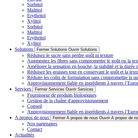
Sorbitol
Maltitol
Erythritol
Xylitol
Sorbitol
Maltitol
Erythritol
Xylitol
Solutions
Fermer Solutions
Ouvrir Solutions
Réduisez le sucre sans perdre goût ni texture
Augmentez les fibres sans compromettre le goût ou la tex
Améliorer la sensation en bouche, la stabilité et la durée 
Réduisez les graisses tout en conservant le goût et la text
Réduire les coûts de formulation sans compromettre la qu
Approvisionnement fiable en ingrédients à travers l’Euro
Services
Fermer Services
Ouvrir Services
Fournisseur de produits biologiques
Gestion de la chaîne d'approvisionnement
Conseil
Approvisionnement fiable en ingrédients à travers l’Euro
A propos de nous
Fermer A propos de nous
Ouvrir A propos de n
Nos partenaires
Contact
Actualités