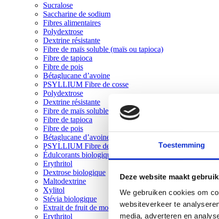
Sucralose
Saccharine de sodium
Fibres alimentaires
Polydextrose
Dextrine résistante
Fibre de maïs soluble (maïs ou tapioca)
Fibre de tapioca
Fibre de pois
Bétaglucane d’avoine
PSYLLIUM Fibre de cosse
Polydextrose
Dextrine résistante
Fibre de maïs soluble (maïs ou tapioca)
Fibre de tapioca
Fibre de pois
Bétaglucane d’avoine
Toestemming
PSYLLIUM Fibre de cosse
Édulcorants biologiques
Erythritol
Dextrose biologique
Deze website maakt gebruik
Maltodextrine
Xylitol
We gebruiken cookies om cont
Stévia biologique
websiteverkeer te analyseren
Extrait de fruit de moine
media, adverteren en analys
Erythritol