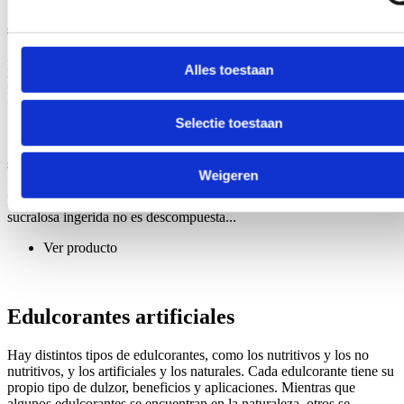
Sacarina sódica
La sacarina sódica, un popular edulcorante artificial, se sintetiza
Alles toestaan
haciendo reaccionar ácido sulfobenzoico con anhídrido acético.
Este...
Selectie toestaan
Ver producto
Sucralosa
Weigeren
La sucralosa es un edulcorante no nutritivo. La mayor parte de la
sucralosa ingerida no es descompuesta...
Ver producto
Edulcorantes artificiales
Hay distintos tipos de edulcorantes, como los nutritivos y los no
nutritivos, y los artificiales y los naturales. Cada edulcorante tiene su
propio tipo de dulzor, beneficios y aplicaciones. Mientras que
algunos edulcorantes se encuentran en la naturaleza, otros se