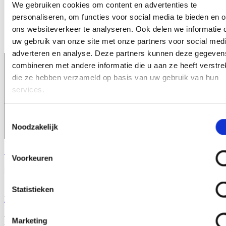
Sobre nosotros
Cerrar Sobre nosotros
Abrir Sobre nosotros
We gebruiken cookies om content en advertenties te
Nuestros socios
personaliseren, om functies voor social media te bieden en 
Ponte en contacto con
ons websiteverkeer te analyseren. Ook delen we informatie 
Noticias
Exposiciones
uw gebruik van onze site met onze partners voor social medi
adverteren en analyse. Deze partners kunnen deze gegeven
combineren met andere informatie die u aan ze heeft verstrek
die ze hebben verzameld op basis van uw gebruik van hun
services.
Toestemmingsselectie
Noodzakelijk
Solicitar una muestra
Voorkeuren
Statistieken
Home
\
Edulcorantes artificiales
Edulcorantes artificiales
Marketing