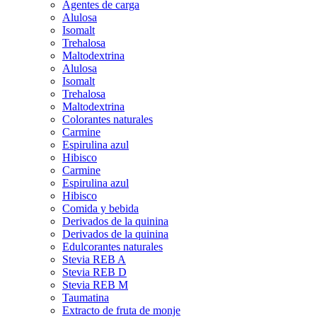
Agentes de carga
Alulosa
Isomalt
Trehalosa
Maltodextrina
Alulosa
Isomalt
Trehalosa
Maltodextrina
Colorantes naturales
Carmine
Espirulina azul
Hibisco
Carmine
Espirulina azul
Hibisco
Comida y bebida
Derivados de la quinina
Derivados de la quinina
Edulcorantes naturales
Stevia REB A
Stevia REB D
Stevia REB M
Taumatina
Extracto de fruta de monje