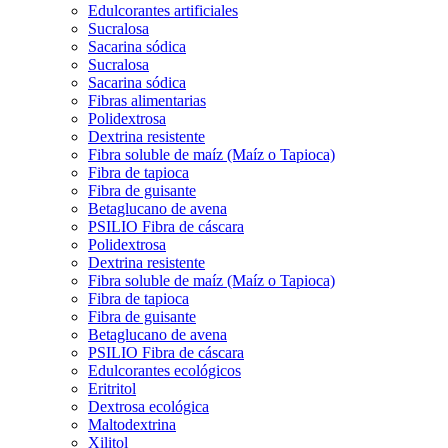
Edulcorantes artificiales
Sucralosa
Sacarina sódica
Sucralosa
Sacarina sódica
Fibras alimentarias
Polidextrosa
Dextrina resistente
Fibra soluble de maíz (Maíz o Tapioca)
Fibra de tapioca
Fibra de guisante
Betaglucano de avena
PSILIO Fibra de cáscara
Polidextrosa
Dextrina resistente
Fibra soluble de maíz (Maíz o Tapioca)
Fibra de tapioca
Fibra de guisante
Betaglucano de avena
PSILIO Fibra de cáscara
Edulcorantes ecológicos
Eritritol
Dextrosa ecológica
Maltodextrina
Xilitol