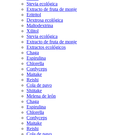
Stevia ecológica
Extracto de fruta de monje
Eritritol
Dextrosa ecológica
Maltodextrina
Xilitol
Stevia ecológica
Extracto de fruta de monje
Extractos ecológicos
Chaga
Espirulina
Chlorella
Cordyceps
Maitake
Reishi
Cola de pavo
Shiitake
Melena de león
Chaga
Espirulina
Chlorella
Cordyceps
Maitake
Reishi
Cola de pavo