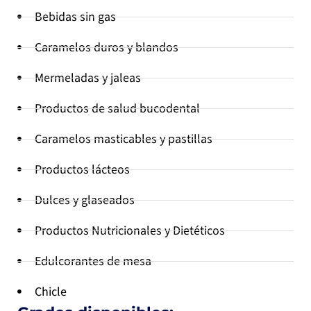
Bebidas sin gas
Caramelos duros y blandos
Mermeladas y jaleas
Productos de salud bucodental
Caramelos masticables y pastillas
Productos lácteos
Dulces y glaseados
Productos Nutricionales y Dietéticos
Edulcorantes de mesa
Chicle