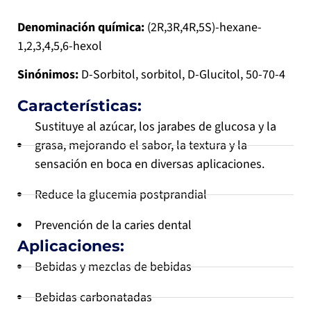
Denominación química:
(2R,3R,4R,5S)-hexane-
1,2,3,4,5,6-hexol
Sinónimos:
D-Sorbitol, sorbitol, D-Glucitol, 50-70-4
Características:
Sustituye al azúcar, los jarabes de glucosa y la
grasa, mejorando el sabor, la textura y la
sensación en boca en diversas aplicaciones.
Reduce la glucemia postprandial
Prevención de la caries dental
Aplicaciones:
Bebidas y mezclas de bebidas
Bebidas carbonatadas