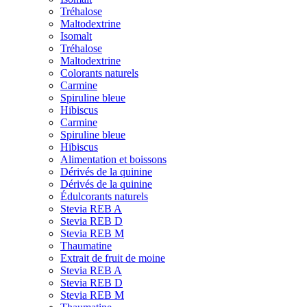
Tréhalose
Maltodextrine
Isomalt
Tréhalose
Maltodextrine
Colorants naturels
Carmine
Spiruline bleue
Hibiscus
Carmine
Spiruline bleue
Hibiscus
Alimentation et boissons
Dérivés de la quinine
Dérivés de la quinine
Édulcorants naturels
Stevia REB A
Stevia REB D
Stevia REB M
Thaumatine
Extrait de fruit de moine
Stevia REB A
Stevia REB D
Stevia REB M