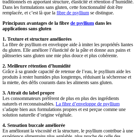
traditionnels en apportant structure, élasticité et rétention d’humidité.
Dans les formulations sans gluten, cette fonctionnalité doit être
remplacée, et c’est là que la
fibre de psyllium
se distingue.
Principaux avantages de la fibre
de psyllium
dans les
applications sans gluten
1. Texture et structure améliorées
La fibre de psyllium en enveloppe aide à imiter les propriétés liantes
du gluten. Elle améliore l’élasticité de la pâte et donne aux pains et
pâtisseries sans gluten une mie plus douce et plus cohérente.
2. Meilleure rétention d’humidité
Grâce à sa grande capacité de retenue de l’eau, le psyllium aide les
produits à rester humides plus longtemps, réduisant la sécheresse et
la miette, des défis courants dans les aliments sans gluten.
3. Attrait du label propre
Les consommateurs préfèrent de plus en plus des ingrédients
naturels et reconnaissables.
La fibre d’enveloppe de psyllium
s’adapte bien aux formulations propres et est perçue comme une
solution naturelle d’origine végétale.
4. Sensation buccale améliorée
En améliorant la viscosité et la structure, le psyllium contribue à une
expérience alimentaire plus agréable, plus proche de celle des