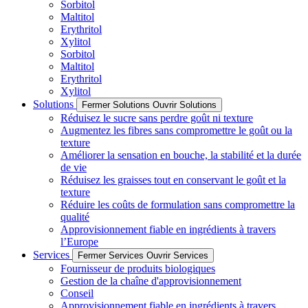
Sorbitol
Maltitol
Erythritol
Xylitol
Sorbitol
Maltitol
Erythritol
Xylitol
Solutions
Fermer Solutions
Ouvrir Solutions
Réduisez le sucre sans perdre goût ni texture
Augmentez les fibres sans compromettre le goût ou la
texture
Améliorer la sensation en bouche, la stabilité et la durée
de vie
Réduisez les graisses tout en conservant le goût et la
texture
Réduire les coûts de formulation sans compromettre la
qualité
Approvisionnement fiable en ingrédients à travers
l’Europe
Services
Fermer Services
Ouvrir Services
Fournisseur de produits biologiques
Gestion de la chaîne d'approvisionnement
Conseil
Approvisionnement fiable en ingrédients à travers