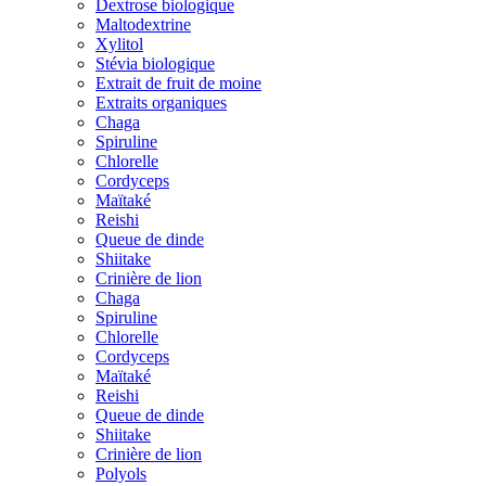
Dextrose biologique
Maltodextrine
Xylitol
Stévia biologique
Extrait de fruit de moine
Extraits organiques
Chaga
Spiruline
Chlorelle
Cordyceps
Maïtaké
Reishi
Queue de dinde
Shiitake
Crinière de lion
Chaga
Spiruline
Chlorelle
Cordyceps
Maïtaké
Reishi
Queue de dinde
Shiitake
Crinière de lion
Polyols