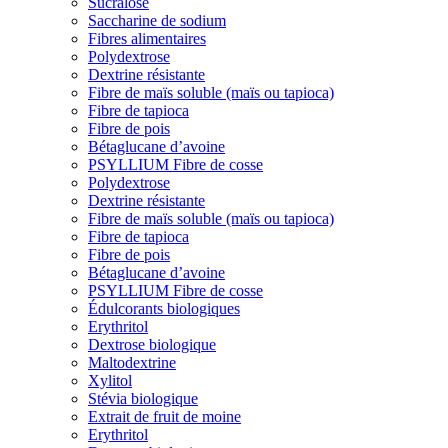
Sucralose
Saccharine de sodium
Fibres alimentaires
Polydextrose
Dextrine résistante
Fibre de maïs soluble (maïs ou tapioca)
Fibre de tapioca
Fibre de pois
Bétaglucane d’avoine
PSYLLIUM Fibre de cosse
Polydextrose
Dextrine résistante
Fibre de maïs soluble (maïs ou tapioca)
Fibre de tapioca
Fibre de pois
Bétaglucane d’avoine
PSYLLIUM Fibre de cosse
Édulcorants biologiques
Erythritol
Dextrose biologique
Maltodextrine
Xylitol
Stévia biologique
Extrait de fruit de moine
Erythritol