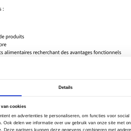
 :
de produits
pre
ants alimentaires recherchant des avantages fonctionnels
 un rôle important, les prébiotiques offrent une solution
Details
tion.
eprésentent le moyen le plus efficace d’apporter des
 van cookies
ent en advertenties te personaliseren, om functies voor social
. Ook delen we informatie over uw gebruik van onze site met on
e. Deze partners kunnen deze gegevens combineren met andere i