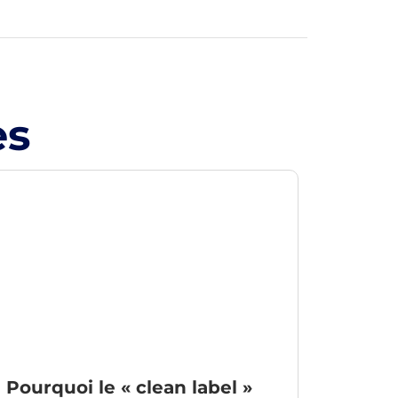
es
Pourquoi le « clean label »
5 faç