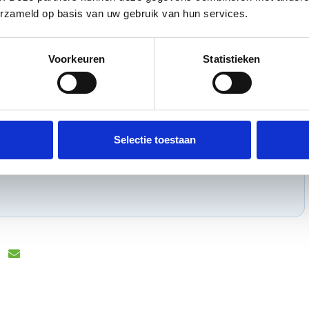
erzameld op basis van uw gebruik van hun services.
Voorkeuren
Statistieken
bilités
nseils d’experts sur nos ingrédients, nos solutions
sitez pas à nous contacter, notre équipe est prête à
Selectie toestaan