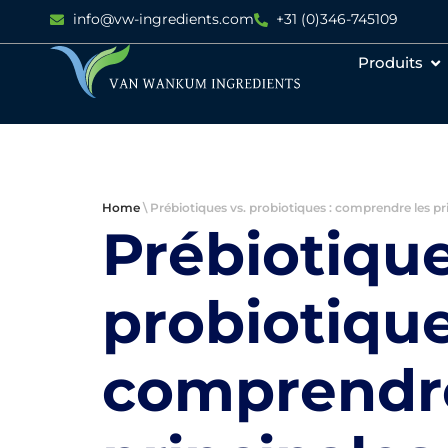
info@vw-ingredients.com
+31 (0)346-745109
Produits
Home
\
Prébiotiques vs. probiotiques : comprendre les p
Prébiotique
probiotique
comprendre