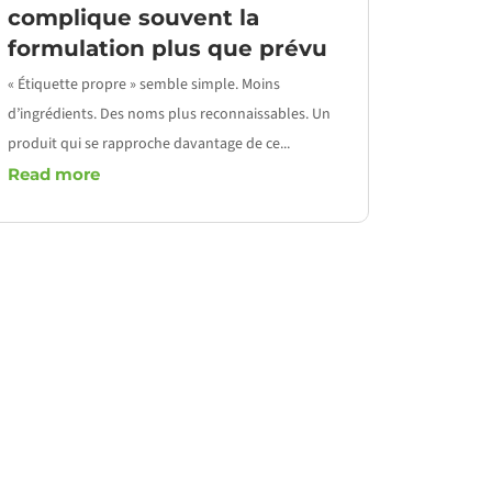
complique souvent la
textu
formulation plus que prévu
sucre
« Étiquette propre » semble simple. Moins
Améliorer 
d’ingrédients. Des noms plus reconnaissables. Un
dépend qu
produit qui se rapproche davantage de ce...
Dans la plu
Read more
Read m