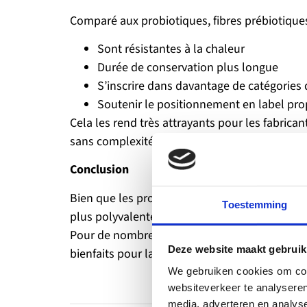
Comparé aux probiotiques, fibres prébiotiques
Sont résistantes à la chaleur
Durée de conservation plus longue
S’inscrire dans davantage de catégories 
Soutenir le positionnement en label pro
Cela les rend très attrayants pour les fabric
sans complexité technique.
Conclusion
Bien que les probiotiques continuent de jouer
Toestemming
plus polyvalente et plus adaptée à la formula
Pour de nombreuses applications, les fibres r
Deze website maakt gebruik
bienfaits pour la santé digestive.
We gebruiken cookies om cont
websiteverkeer te analyseren
media, adverteren en analys