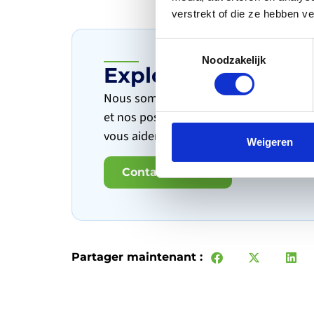
verstrekt of die ze hebben v
Toestemmingsselectie
Noodzakelijk
Explorons les possi
Nous sommes là pour vous fournir des co
et nos possibilités de partenariat. N’hé
vous aider.
Weigeren
Contactez nous
Partager maintenant :