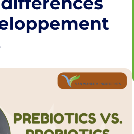
 différences
veloppement
s