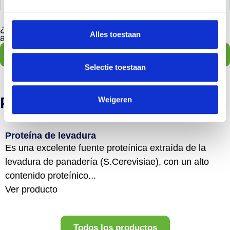
¿Tienes preguntas? Estaremos encantados de
Alles toestaan
ayudarte.
Contacta con nosotros
Selectie toestaan
Productos relacionados
Weigeren
Proteína de levadura
Es una excelente fuente proteínica extraída de la
levadura de panadería (S.Cerevisiae), con un alto
contenido proteínico...
Ver producto
Todos los productos