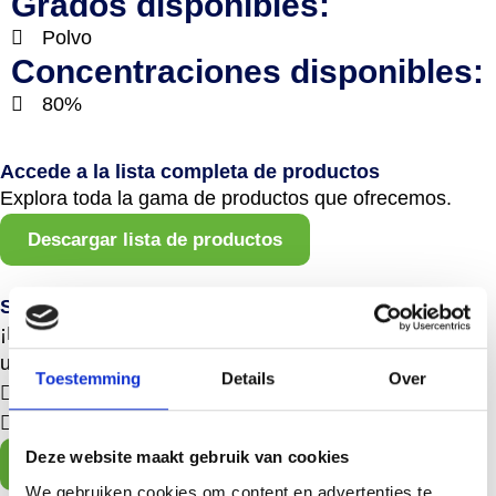
Grados disponibles:
Polvo
Concentraciones disponibles:
80%
Accede a la lista completa de productos
Explora toda la gama de productos que ofrecemos.
Descargar lista de productos
Solicitar una muestra
¡Experimenta la sostenibilidad de primera mano con
una muestra nuestra!
Toestemming
Details
Over
Entrega gratuita de muestras
Asesoramiento personal en 1 día laborable
Deze website maakt gebruik van cookies
Solicitar una muestra
We gebruiken cookies om content en advertenties te