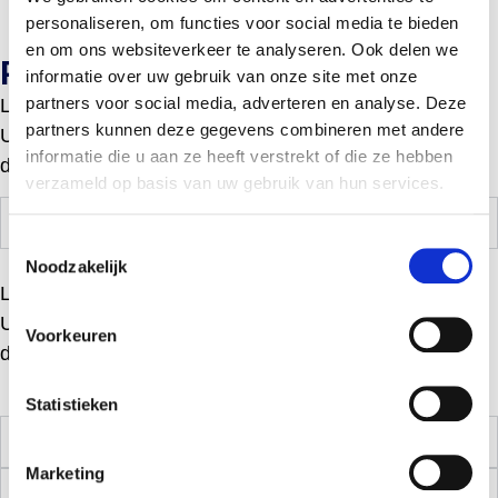
personaliseren, om functies voor social media te bieden
en om ons websiteverkeer te analyseren. Ook delen we
Preguntas más frecuentes
informatie over uw gebruik van onze site met onze
partners voor social media, adverteren en analyse. Deze
Lorem ipsum dolor sit amet, consectetur adipiscing elit.
partners kunnen deze gegevens combineren met andere
Ut elit tellus, luctus nec ullamcorper mattis, pulvinar
informatie die u aan ze heeft verstrekt of die ze hebben
dapibus leo.
verzameld op basis van uw gebruik van hun services.
¿Cómo solicitar una muestra?
Toestemmingsselectie
Noodzakelijk
Lorem ipsum dolor sit amet, consectetur adipiscing elit.
Ut elit tellus, luctus nec ullamcorper mattis, pulvinar
Voorkeuren
dapibus leo.
Statistieken
¿Cómo solicitar una muestra?
Marketing
¿Cómo solicitar una muestra?