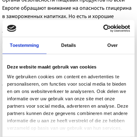
Европе обращают внимание на опасность глицерина
в замороженных напитках. Но есть и хорошие
новости.
Вам не придется жертвовать вкусом,
текстурой или весельем.
Существуют
более
разумные и безопасные
способы сделать слайси
Toestemming
Details
Over
гладкими, сладкими и стабильными, обеспечив при
этом безопасность молодых потребителей.
Deze website maakt gebruik van cookies
Нужна помощь в приготовлении слайси без
We gebruiken cookies om content en advertenties te
глицерина?
personaliseren, om functies voor social media te bieden
У нас есть ингредиенты и знания. Наша команда
en om ons websiteverkeer te analyseren. Ook delen we
всегда готова предоставить Вам и то, и другое!
informatie over uw gebruik van onze site met onze
partners voor social media, adverteren en analyse. Deze
partners kunnen deze gegevens combineren met andere
informatie die u aan ze heeft verstrekt of die ze hebben
verzameld op basis van uw gebruik van hun services.