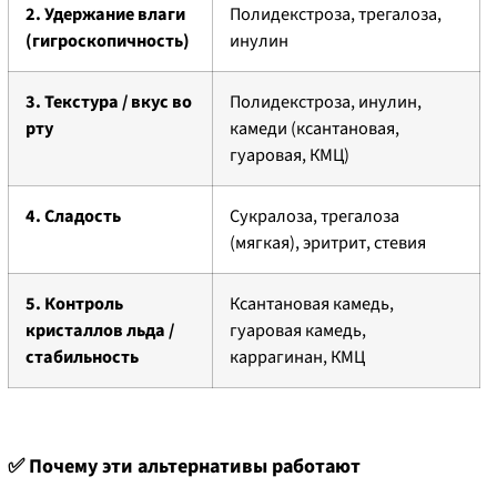
2. Удержание влаги
Полидекстроза, трегалоза,
(гигроскопичность)
инулин
3. Текстура / вкус во
Полидекстроза, инулин,
рту
камеди (ксантановая,
гуаровая, КМЦ)
4. Сладость
Сукралоза, трегалоза
(мягкая), эритрит, стевия
5. Контроль
Ксантановая камедь,
кристаллов льда /
гуаровая камедь,
стабильность
каррагинан, КМЦ
✅ Почему эти альтернативы работают