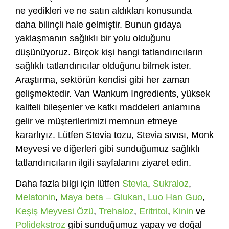
ne yedikleri ve ne satın aldıkları konusunda
daha bilinçli hale gelmiştir. Bunun gıdaya
yaklaşmanın sağlıklı bir yolu olduğunu
düşünüyoruz. Birçok kişi hangi tatlandırıcıların
sağlıklı tatlandırıcılar olduğunu bilmek ister.
Araştırma, sektörün kendisi gibi her zaman
gelişmektedir. Van Wankum Ingredients, yüksek
kaliteli bileşenler ve katkı maddeleri anlamına
gelir ve müşterilerimizi memnun etmeye
kararlıyız. Lütfen Stevia tozu, Stevia sıvısı, Monk
Meyvesi ve diğerleri gibi sunduğumuz sağlıklı
tatlandırıcıların ilgili sayfalarını ziyaret edin.
Daha fazla bilgi için lütfen
Stevia
,
Sukraloz
,
Melatonin
,
Maya beta – Glukan
,
Luo Han Guo
,
Keşiş Meyvesi Özü
,
Trehaloz
,
Eritritol
,
Kinin
ve
Polidekstroz
gibi sunduğumuz yapay ve doğal