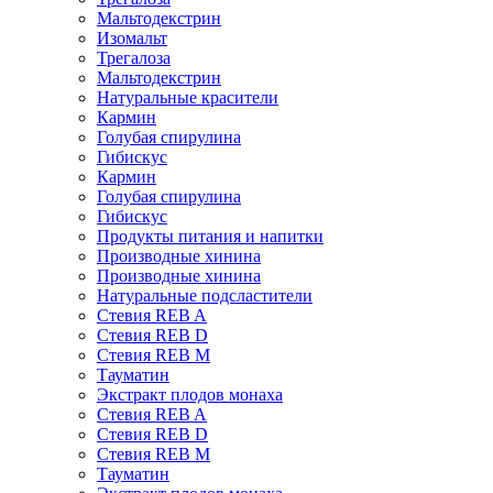
Мальтодекстрин
Изомальт
Трегалоза
Мальтодекстрин
Натуральные красители
Кармин
Голубая спирулина
Гибискус
Кармин
Голубая спирулина
Гибискус
Продукты питания и напитки
Производные хинина
Производные хинина
Натуральные подсластители
Стевия REB A
Стевия REB D
Стевия REB M
Тауматин
Экстракт плодов монаха
Стевия REB A
Стевия REB D
Стевия REB M
Тауматин