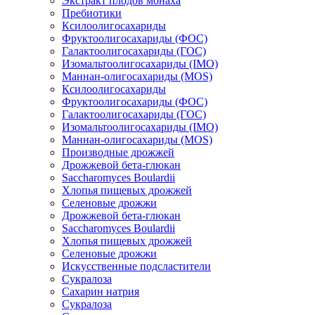
Экстракт плодов монаха
Пребиотики
Ксилоолигосахариды
Фруктоолигосахариды (ФОС)
Галактоолигосахариды (ГОС)
Изомальтоолигосахариды (IMO)
Маннан-олигосахариды (MOS)
Ксилоолигосахариды
Фруктоолигосахариды (ФОС)
Галактоолигосахариды (ГОС)
Изомальтоолигосахариды (IMO)
Маннан-олигосахариды (MOS)
Производные дрожжей
Дрожжевой бета-глюкан
Saccharomyces Boulardii
Хлопья пищевых дрожжей
Селеновые дрожжи
Дрожжевой бета-глюкан
Saccharomyces Boulardii
Хлопья пищевых дрожжей
Селеновые дрожжи
Искусственные подсластители
Сукралоза
Сахарин натрия
Сукралоза