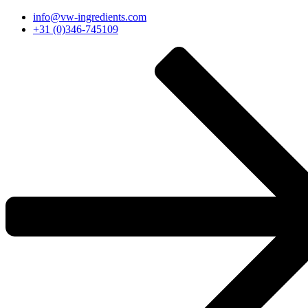
Перейти
info@vw-ingredients.com
к
+31 (0)346-745109
содержимому