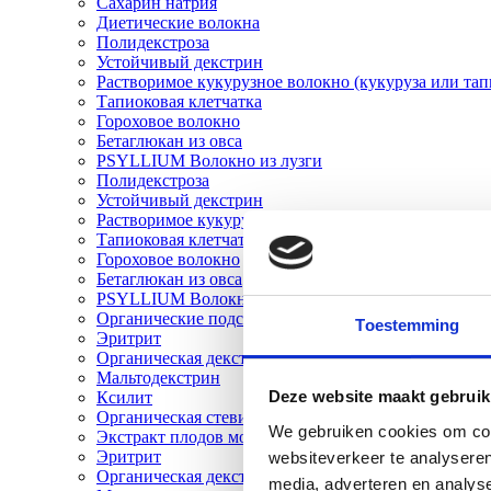
Сахарин натрия
Диетические волокна
Полидекстроза
Устойчивый декстрин
Растворимое кукурузное волокно (кукуруза или тап
Тапиоковая клетчатка
Гороховое волокно
Бетаглюкан из овса
PSYLLIUM Волокно из лузги
Полидекстроза
Устойчивый декстрин
Растворимое кукурузное волокно (кукуруза или тап
Тапиоковая клетчатка
Гороховое волокно
Бетаглюкан из овса
PSYLLIUM Волокно из лузги
Органические подсластители
Toestemming
Эритрит
Органическая декстроза
Мальтодекстрин
Deze website maakt gebruik
Ксилит
Органическая стевия
We gebruiken cookies om cont
Экстракт плодов монаха
Эритрит
websiteverkeer te analyseren
Органическая декстроза
media, adverteren en analys