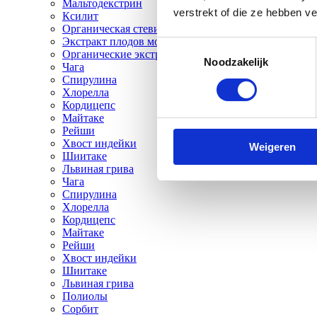
Мальтодекстрин
verstrekt of die ze hebben v
Ксилит
Органическая стевия
Экстракт плодов монаха
Toestemmingsselectie
Органические экстракты
Noodzakelijk
Чага
Спирулина
Хлорелла
Кордицепс
Майтаке
Рейши
Хвост индейки
Weigeren
Шиитаке
Львиная грива
Чага
Спирулина
Хлорелла
Кордицепс
Майтаке
Рейши
Хвост индейки
Шиитаке
Львиная грива
Полиолы
Сорбит