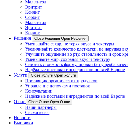
Мальтитол
Эритрит
Ксилит
Сорбит
Мальтитол
Эритрит
Ксилит
Решения
Close Решения
Open Решения
Уменьшайте сахар, не теряя вкуса и текстуры
Увеличивайте количество клетчатки, не нарушая вк
Улучшите ощущение во рту, стабильность и срок хр
Уменьшайте жир, сохраняя вкус и текстуру
Снизить стоимость формулировки без ущерба качес
Надёжные поставки ингредиентов по всей Европе
Услуги
Close Услуги
Open Услуги
Поставщик органических продуктов
Управление цепочками поставок
Консультации
Надёжные поставки ингредиентов по всей Европе
О нас
Close О нас
Open О нас
Наши партнеры
Свяжитесь с
Новости
Выставки