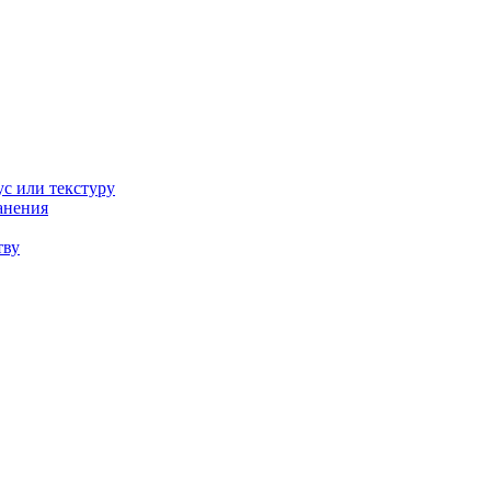
ус или текстуру
анения
тву