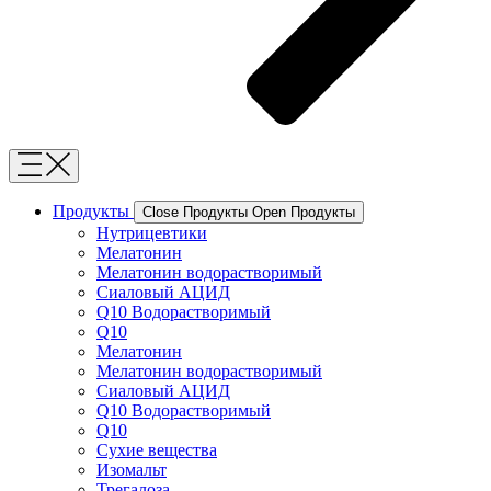
Продукты
Close Продукты
Open Продукты
Нутрицевтики
Мелатонин
Мелатонин водорастворимый
Сиаловый АЦИД
Q10 Водорастворимый
Q10
Мелатонин
Мелатонин водорастворимый
Сиаловый АЦИД
Q10 Водорастворимый
Q10
Сухие вещества
Изомальт
Трегалоза