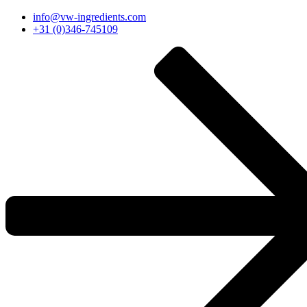
Перейти
info@vw-ingredients.com
к
+31 (0)346-745109
содержимому