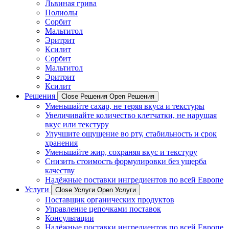
Львиная грива
Полиолы
Сорбит
Мальтитол
Эритрит
Ксилит
Сорбит
Мальтитол
Эритрит
Ксилит
Решения
Close Решения
Open Решения
Уменьшайте сахар, не теряя вкуса и текстуры
Увеличивайте количество клетчатки, не нарушая
вкус или текстуру
Улучшите ощущение во рту, стабильность и срок
хранения
Уменьшайте жир, сохраняя вкус и текстуру
Снизить стоимость формулировки без ущерба
качеству
Надёжные поставки ингредиентов по всей Европе
Услуги
Close Услуги
Open Услуги
Поставщик органических продуктов
Управление цепочками поставок
Консультации
Надёжные поставки ингредиентов по всей Европе