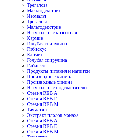
Трегалоза
Мальтодекстрин
Изомальт
Трегалоза
Мальтодекстрин
Натуральные красители
Кармин
Голубая спирулина
Гибискус
Кармин
Голубая спирулина
Гибискус
Продукты питания и напитки
Производные хинина
Производные хинина
Натуральные подсластители
Стевия REB A
Стевия REB D
Стевия REB M
Тауматин
Экстракт плодов монаха
Стевия REB A
Стевия REB D
Стевия REB M