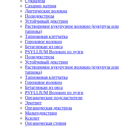
Сукралоза
Сахарин натрия
Диетические волокна
Полидекстроза
Устойчивый декстрин
Растворимое кукурузное волокно (кукуруза или
тапиока)
Тапиоковая клетчатка
Гороховое волокно
Бетаглюкан из овса
PSYLLIUM Волокно из лузги
Полидекстроза
Устойчивый декстрин
Растворимое кукурузное волокно (кукуруза или
тапиока)
Тапиоковая клетчатка
Гороховое волокно
Бетаглюкан из овса
PSYLLIUM Волокно из лузги
Органические подсластители
Эритрит
Органическая декстроза
Мальтодекстрин
Ксилит
Органическая стевия