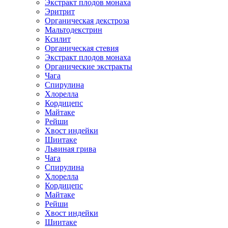
Экстракт плодов монаха
Эритрит
Органическая декстроза
Мальтодекстрин
Ксилит
Органическая стевия
Экстракт плодов монаха
Органические экстракты
Чага
Спирулина
Хлорелла
Кордицепс
Майтаке
Рейши
Хвост индейки
Шиитаке
Львиная грива
Чага
Спирулина
Хлорелла
Кордицепс
Майтаке
Рейши
Хвост индейки
Шиитаке