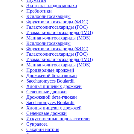
Тауматин
Экстракт плодов монаха
Пребиотики
Ксилоолигосахариды
Фруктоолигосахариды (ФОС)
Галактоолигосахариды (ГОС)
Изомальтоолигосахариды (IMO)
Маннан-олигосахариды (MOS)
Ксилоолигосахариды
Фруктоолигосахариды (ФОС)
Галактоолигосахариды (ГОС)
Изомальтоолигосахариды (IMO)
Маннан-олигосахариды (MOS)
Производные дрожжей
Дрожжевой бета-глюкан
Saccharomyces Boulardii
Хлопья пищевых дрожжей
Селеновые дрожжи
Дрожжевой бета-глюкан
Saccharomyces Boulardii
Хлопья пищевых дрожжей
Селеновые дрожжи
Искусственные подсластители
Сукралоза
Сахарин натрия