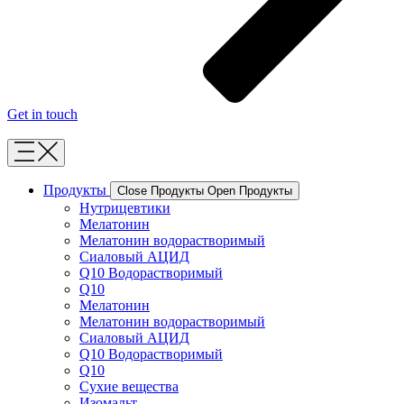
Get in touch
Продукты
Close Продукты
Open Продукты
Нутрицевтики
Мелатонин
Мелатонин водорастворимый
Сиаловый АЦИД
Q10 Водорастворимый
Q10
Мелатонин
Мелатонин водорастворимый
Сиаловый АЦИД
Q10 Водорастворимый
Q10
Сухие вещества
Изомальт