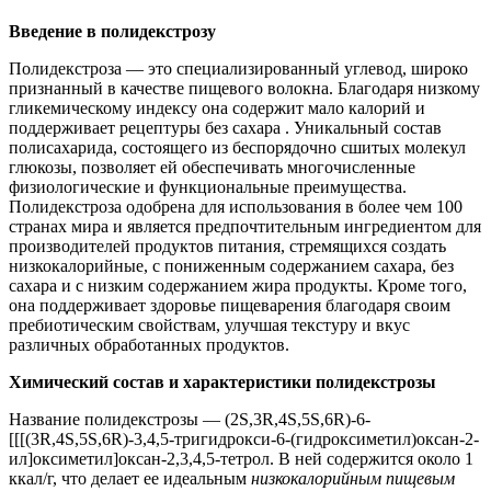
Введение в полидекстрозу
Полидекстроза — это специализированный углевод, широко
признанный в качестве пищевого волокна. Благодаря низкому
гликемическому индексу она содержит мало калорий и
поддерживает рецептуры без сахара
. Уникальный состав
полисахарида, состоящего из беспорядочно сшитых молекул
глюкозы, позволяет ей обеспечивать многочисленные
физиологические и функциональные преимущества.
Полидекстроза одобрена для использования в более чем 100
странах мира и является предпочтительным ингредиентом для
производителей продуктов питания, стремящихся создать
низкокалорийные, с пониженным содержанием сахара, без
сахара и с низким содержанием жира продукты. Кроме того,
она поддерживает здоровье пищеварения благодаря своим
пребиотическим свойствам, улучшая текстуру и вкус
различных обработанных продуктов.
Химический состав и характеристики полидекстрозы
Название полидекстрозы — (2S,3R,4S,5S,6R)-6-
[[[(3R,4S,5S,6R)-3,4,5-тригидрокси-6-(гидроксиметил)оксан-2-
ил]оксиметил]оксан-2,3,4,5-тетрол. В ней содержится около 1
ккал/г, что делает ее идеальным
низкокалорийным пищевым