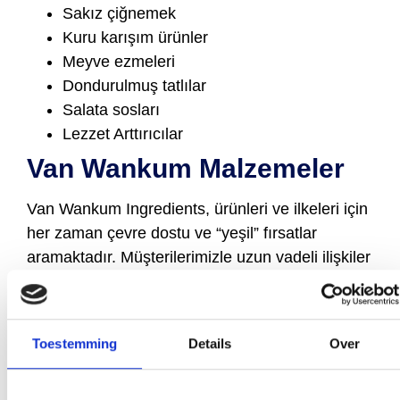
Sakız çiğnemek
Kuru karışım ürünler
Meyve ezmeleri
Dondurulmuş tatlılar
Salata sosları
Lezzet Arttırıcılar
Van Wankum Malzemeler
Van Wankum Ingredients, ürünleri ve ilkeleri için
her zaman çevre dostu ve “yeşil” fırsatlar
aramaktadır. Müşterilerimizle uzun vadeli ilişkiler
ve yüksek kaliteli hizmet için varız. Monk Fruit’in
faydaları hakkında daha fazla bilgi almak veya
bir Monk Fruit numunesi talep etmek ister
Toestemming
Details
Over
misiniz? Lütfen bizimle iletişime geçmekten
çekinmeyin.