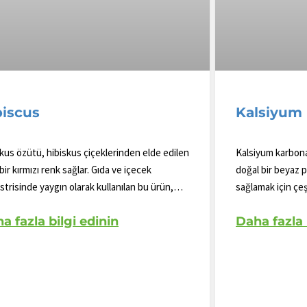
biscus
Kalsiyum
kus özütü, hibiskus çiçeklerinden elde edilen
Kalsiyum karbona
 bir kırmızı renk sağlar. Gıda ve içecek
doğal bir beyaz p
trisinde yaygın olarak kullanılan bu ürün,
sağlamak için çeş
 ve stabil bir renk tonu sağlar. Bitki bazlı
kullanılmaktadır.
a fazla bilgi edinin
Daha fazla 
er için ideal olan bu ürün, çeşitli uygulamalara
kozmetik ve ilaç 
 zengin bir renk sunar.
ve dokuyu gelişti
mükemmel dayanıkl
nedeniyle boyala
uygulamalarda da 