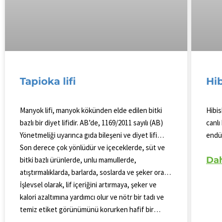
Hi
Tapioka lifi
Hibis
Manyok lifi, manyok kökünden elde edilen bitki
canlı
bazlı bir diyet lifidir. AB’de, 1169/2011 sayılı (AB)
endüs
Yönetmeliği uyarınca gıda bileşeni ve diyet lifi
doğal
olarak kabul edilmekte olup, gereklilikler
Son derece çok yönlüdür ve içeceklerde, süt ve
Dah
ürünl
karşılandığında “lif kaynağı” veya “yüksek lifli” gibi
bitki bazlı ürünlerde, unlu mamullerde,
uygun
iddiaların kullanılmasına olanak sağlamaktadır.
atıştırmalıklarda, barlarda, soslarda ve şeker oranı
azaltılmış formülasyonlarda kullanılabilir.
İşlevsel olarak, lif içeriğini artırmaya, şeker ve
kalori azaltımına yardımcı olur ve nötr bir tadı ve
temiz etiket görünümünü korurken hafif bir
hacim artışı sağlar.