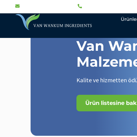
info@vw-ingredients.com
+31 (0)346-745109
Ürünle
Van Wa
Malzeme
Kalite ve hizmetten öd
Ürün listesine bak