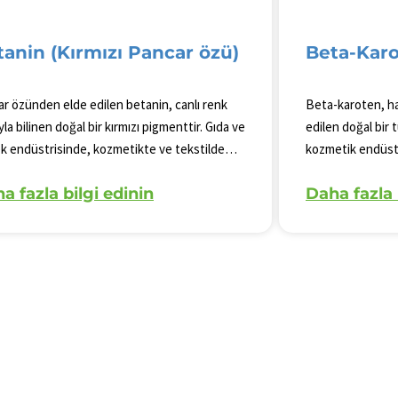
tanin (Kırmızı Pancar özü)
Beta-Kar
r özünden elde edilen betanin, canlı renk
Beta-karoten, h
la bilinen doğal bir kırmızı pigmenttir. Gıda ve
edilen doğal bir 
k endüstrisinde, kozmetikte ve tekstilde
kozmetik endüstr
n olarak kullanılan betanin yoğun bir renk
sağlamak için yay
a fazla bilgi edinin
Daha fazla 
r. Bitkisel kökenli olması onu vegan ve
renklendirme özel
aryen ürünler için uygun hale getirir ve çeşitli
içeceklerde, şek
lamalarda hem mükemmel renk kararlılığı hem
ürünlerinde doğal
k yönlülük sunar.
şekilde kullanılma
onu vegan ve vej
getirir.