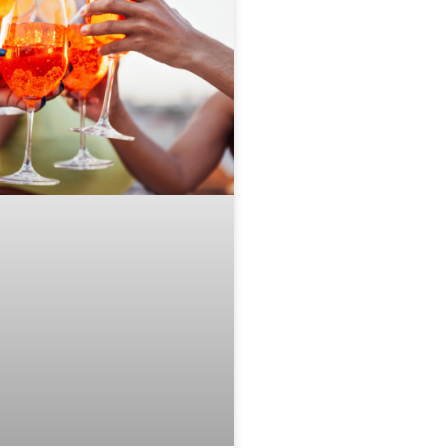
engin rengi ve doğal kökeni, onu
tu renklendirme çözümleri
üler bir alternatif haline