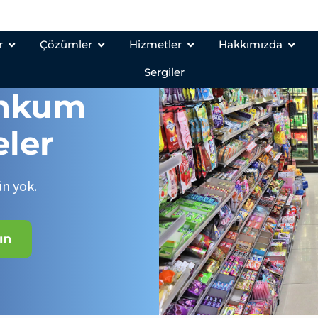
Ürün listesini indirin
r
Çözümler
Hizmetler
Hakkımızda
Sergiler
nkum
ler
ün yok.
ın