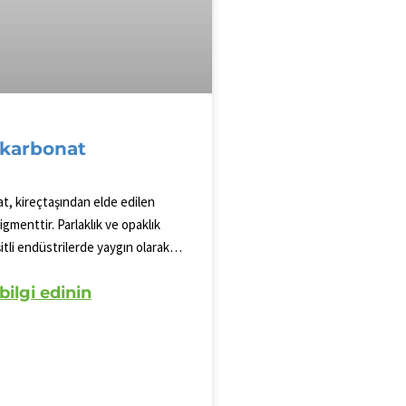
 karbonat
t, kireçtaşından elde edilen
igmenttir. Parlaklık ve opaklık
itli endüstrilerde yaygın olarak
 Bu çok yönlü bileşik gıda,
bilgi edinin
gibi ürünlerde renk stabilitesini
rir. Kalsiyum karbonat,
ılığı ve uyarlanabilirliği
r ve kaplamalar gibi endüstriyel
kullanılır.