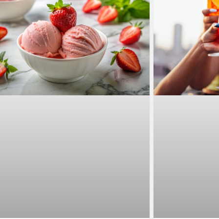
haline getirir. Z
canlı, çevre dos
arayanlar için pop
getirmektedir.