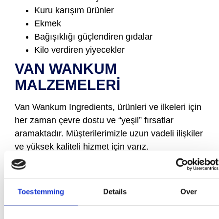
Kuru karışım ürünler
Ekmek
Bağışıklığı güçlendiren gıdalar
Kilo verdiren yiyecekler
VAN WANKUM
MALZEMELERİ
Van Wankum Ingredients, ürünleri ve ilkeleri için
her zaman çevre dostu ve “yeşil” fırsatlar
aramaktadır. Müşterilerimizle uzun vadeli ilişkiler
ve yüksek kaliteli hizmet için varız.
NUTRITIONAL YEAST FLAKES faydaları
hakkında daha fazla bilgi almak veya bir
Nutritional Yeast Flakes örneği talep etmek ister
Toestemming
Details
Over
misiniz? Lütfen bizimle iletişime geçmekten
çekinmeyin.