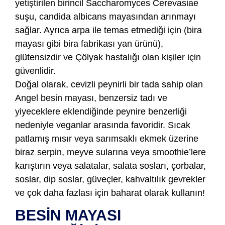
yetiştirilen birincil Saccharomyces Cerevasiae
suşu, candida albicans mayasından arınmayı
sağlar. Ayrıca arpa ile temas etmediği için (bira
mayası gibi bira fabrikası yan ürünü),
glütensizdir ve Çölyak hastalığı olan kişiler için
güvenlidir.
Doğal olarak, cevizli peynirli bir tada sahip olan
Angel besin mayası, benzersiz tadı ve
yiyeceklere eklendiğinde peynire benzerliği
nedeniyle veganlar arasında favoridir. Sıcak
patlamış mısır veya sarımsaklı ekmek üzerine
biraz serpin, meyve sularına veya smoothie’lere
karıştırın veya salatalar, salata sosları, çorbalar,
soslar, dip soslar, güveçler, kahvaltılık gevrekler
ve çok daha fazlası için baharat olarak kullanın!
BESİN MAYASI