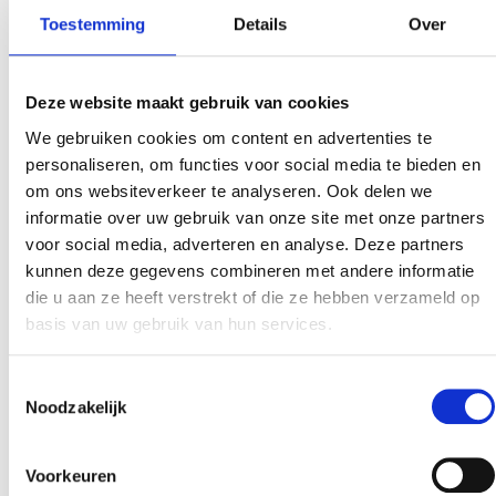
Kuzey Avrupa, Sibirya ve Kuzey Amerika gibi soğuk
Toestemming
Details
Over
iklimlerde huş ağaçlarında bulunan parazitik bir
mantardır. Büyük ölçüde güçlü biyoaktif bileşikleri
nedeniyle yüzyıllardır geleneksel olarak halk tıbbında
Deze website maakt gebruik van cookies
kullanılmaktadır. Bu bileşikler arasında polisakkaritler,
We gebruiken cookies om content en advertenties te
antioksidanlar, betulinik asit ve çok çeşitli farmakolojik
personaliseren, om functies voor social media te bieden en
aktiviteler sağlayan çeşitli fenolik maddeler
om ons websiteverkeer te analyseren. Ook delen we
bulunmaktadır. Son yıllarda, Chaga’ya olan bilimsel
informatie over uw gebruik van onze site met onze partners
[…]
voor social media, adverteren en analyse. Deze partners
kunnen deze gegevens combineren met andere informatie
İzomalt Üreticisi
die u aan ze heeft verstrekt of die ze hebben verzameld op
basis van uw gebruik van hun services.
İzomalt’a Giriş İzomalt, ağırlıklı olarak gıda ve ilaç
endüstrilerinde kullanılan bir şeker ikamesidir. Pancar
Toestemmingsselectie
şekerinden türetilen, düşük kalori içeriği ve düşük
Noodzakelijk
glisemik etkiyle tatlılık sağlayan bir şeker alkolü
türüdür ve diyabetik dostu formülasyonlar da dahil
Voorkeuren
olmak üzere özel diyet gereksinimleri için uygundur.