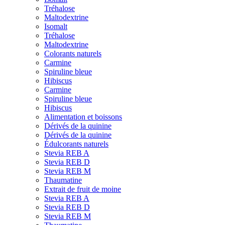
Tréhalose
Maltodextrine
Isomalt
Tréhalose
Maltodextrine
Colorants naturels
Carmine
Spiruline bleue
Hibiscus
Carmine
Spiruline bleue
Hibiscus
Alimentation et boissons
Dérivés de la quinine
Dérivés de la quinine
Édulcorants naturels
Stevia REB A
Stevia REB D
Stevia REB M
Thaumatine
Extrait de fruit de moine
Stevia REB A
Stevia REB D
Stevia REB M