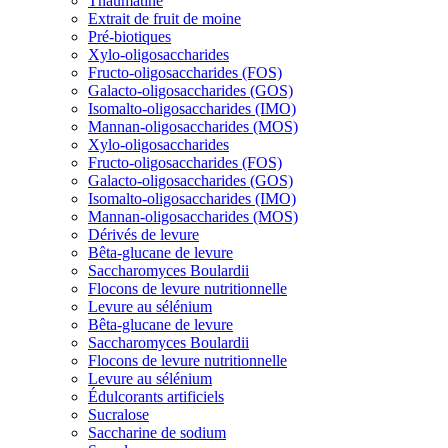
Thaumatine
Extrait de fruit de moine
Pré-biotiques
Xylo-oligosaccharides
Fructo-oligosaccharides (FOS)
Galacto-oligosaccharides (GOS)
Isomalto-oligosaccharides (IMO)
Mannan-oligosaccharides (MOS)
Xylo-oligosaccharides
Fructo-oligosaccharides (FOS)
Galacto-oligosaccharides (GOS)
Isomalto-oligosaccharides (IMO)
Mannan-oligosaccharides (MOS)
Dérivés de levure
Bêta-glucane de levure
Saccharomyces Boulardii
Flocons de levure nutritionnelle
Levure au sélénium
Bêta-glucane de levure
Saccharomyces Boulardii
Flocons de levure nutritionnelle
Levure au sélénium
Édulcorants artificiels
Sucralose
Saccharine de sodium