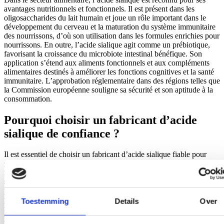
avantages nutritionnels et fonctionnels. Il est présent dans les
oligosaccharides du lait humain et joue un rôle important dans le
développement du cerveau et la maturation du système immunitaire
des nourrissons, d’où son utilisation dans les formules enrichies pour
nourrissons. En outre, l’acide sialique agit comme un prébiotique,
favorisant la croissance du microbiote intestinal bénéfique. Son
application s’étend aux aliments fonctionnels et aux compléments
alimentaires destinés à améliorer les fonctions cognitives et la santé
immunitaire. L’approbation réglementaire dans des régions telles que
la Commission européenne souligne sa sécurité et son aptitude à la
consommation.
Pourquoi choisir un fabricant d’acide
sialique de confiance ?
Il est essentiel de choisir un fabricant d’acide sialique fiable pour
garantir une qualité et une pureté constantes, ainsi que le respect des
normes industrielles. Les fabricants de confiance utilisent des
systèmes de gestion de la qualité robustes et des technologies de
production de pointe qui garantissent l’efficacité et la sécurité des
produits. L’acide sialique de haute qualité fourni par des producteurs
Toestemming
Details
Over
réputés répond aux spécifications strictes exigées par les industries
pharmaceutiques, cosmétiques et alimentaires. En outre, les