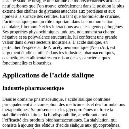
L’acide sialique désigne une famille de monosaccharides acides à
neuf carbones que l’on trouve généralement dans la position la plus
externe des chaînes de glycanes attachées aux protéines et aux
lipides à la surface des cellules. En tant que biomolécule cruciale,
l’acide sialique joue un rôle important dans la communication
cellulaire, l’immunité et les interactions avec les agents pathogènes.
Ses propriétés physiochimiques uniques, notamment sa charge
négative et sa polyvalence structurelle, lui confèrent une grande
valeur dans divers secteurs industriels. L’acide sialique, en
particulier l’espèce acide N-acétylneuraminique (Neu5Ac), est
largement étudié et utilisé dans les industries pharmaceutiques,
cosmétiques et alimentaires en raison de ses caractéristiques
fonctionnelles et bioactives.
Applications de l’acide sialique
Industrie pharmaceutique
Dans le domaine pharmaceutique, l’acide sialique contribue
principalement à la conception des médicaments et des formulations
thérapeutiques. Sa présence sur les glycoprotéines renforce la
stabilité moléculaire et la biodisponibilité, améliorant ainsi
l’efficacité des produits biopharmaceutiques. La sialylation, qui
consiste à ajouter des résidus d’acide sialique aux glycoprotéines,