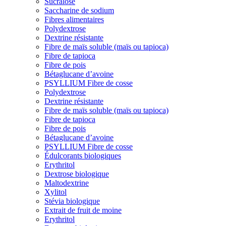
Sucralose
Saccharine de sodium
Fibres alimentaires
Polydextrose
Dextrine résistante
Fibre de maïs soluble (maïs ou tapioca)
Fibre de tapioca
Fibre de pois
Bétaglucane d’avoine
PSYLLIUM Fibre de cosse
Polydextrose
Dextrine résistante
Fibre de maïs soluble (maïs ou tapioca)
Fibre de tapioca
Fibre de pois
Bétaglucane d’avoine
PSYLLIUM Fibre de cosse
Édulcorants biologiques
Erythritol
Dextrose biologique
Maltodextrine
Xylitol
Stévia biologique
Extrait de fruit de moine
Erythritol