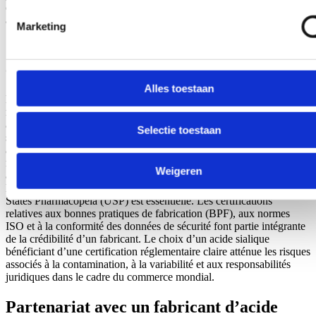
optimise le rendement et garantit l’intégrité du produit pour les
applications sensibles en aval.
Marketing
Conformité réglementaire et
certifications
Alles toestaan
Les fabricants d’acide sialique doivent se conformer à des cadres
réglementaires complets pour garantir la sécurité des produits et leur
acceptation par le marché. Selon le secteur d’application, l’acide
Selectie toestaan
sialique peut être classé parmi les excipients pharmaceutiques, les
additifs alimentaires ou les ingrédients cosmétiques, chacun étant
régi par des réglementations spécifiques. La conformité avec des
Weigeren
agences telles que la Food and Drug Administration (FDA),
l’Autorité européenne de sécurité des aliments (EFSA) et la United
States Pharmacopeia (USP) est essentielle. Les certifications
relatives aux bonnes pratiques de fabrication (BPF), aux normes
ISO et à la conformité des données de sécurité font partie intégrante
de la crédibilité d’un fabricant. Le choix d’un acide sialique
bénéficiant d’une certification réglementaire claire atténue les risques
associés à la contamination, à la variabilité et aux responsabilités
juridiques dans le cadre du commerce mondial.
Partenariat avec un fabricant d’acide