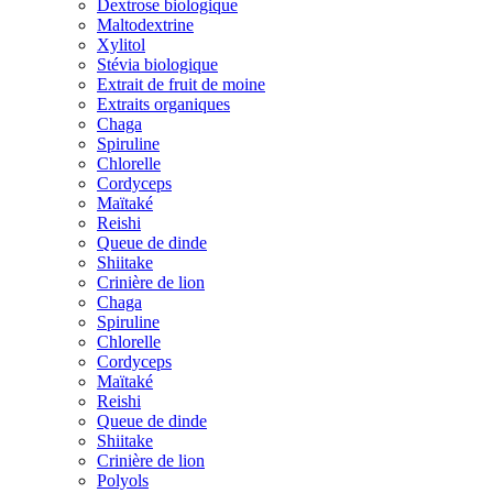
Dextrose biologique
Maltodextrine
Xylitol
Stévia biologique
Extrait de fruit de moine
Extraits organiques
Chaga
Spiruline
Chlorelle
Cordyceps
Maïtaké
Reishi
Queue de dinde
Shiitake
Crinière de lion
Chaga
Spiruline
Chlorelle
Cordyceps
Maïtaké
Reishi
Queue de dinde
Shiitake
Crinière de lion
Polyols