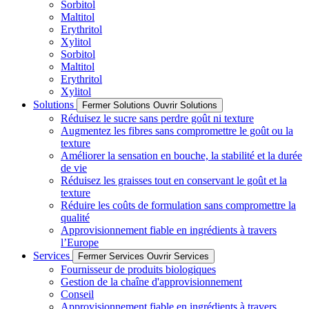
Sorbitol
Maltitol
Erythritol
Xylitol
Sorbitol
Maltitol
Erythritol
Xylitol
Solutions
Fermer Solutions
Ouvrir Solutions
Réduisez le sucre sans perdre goût ni texture
Augmentez les fibres sans compromettre le goût ou la
texture
Améliorer la sensation en bouche, la stabilité et la durée
de vie
Réduisez les graisses tout en conservant le goût et la
texture
Réduire les coûts de formulation sans compromettre la
qualité
Approvisionnement fiable en ingrédients à travers
l’Europe
Services
Fermer Services
Ouvrir Services
Fournisseur de produits biologiques
Gestion de la chaîne d'approvisionnement
Conseil
Approvisionnement fiable en ingrédients à travers