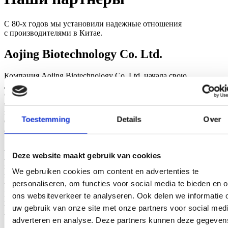
С 80-х годов мы установили надежные отношения
с производителями в Китае.
Aojing Biotechnology Co. Ltd.
Компания Aojing Biotechnology Co. Ltd. начала свою
деятельность в 2017 году, но была основана еще в 1985 году. В
основном они производят и продают серию экстрактов
стевии. Производственные мощности Aojing Biotechnology
занимают лидирующие позиции на международном уровне.
Toestemming
Details
Over
Они являются одним из основных производителей сахара из
стевии в мире.
Aojing Biotechnology использует передовые технологии
Deze website maakt gebruik van cookies
производства, такие как экстракция противотоком,
мембранное разделение и т.д. У них строгая система контроля
We gebruiken cookies om content en advertenties te
качества в соответствии с ISO9001. Поэтому их стандарт
personaliseren, om functies voor social media te bieden en 
качества строже, чем национальный стандарт качества.
Компания Aojing Biotechnology расположена в городе Цзинин
ons websiteverkeer te analyseren. Ook delen we informatie 
провинции Шаньдун и имеет выгодное географическое
uw gebruik van onze site met onze partners voor social medi
положение и удобные коммуникации.
adverteren en analyse. Deze partners kunnen deze gegeven