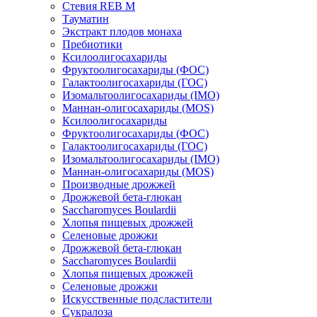
Стевия REB M
Тауматин
Экстракт плодов монаха
Пребиотики
Ксилоолигосахариды
Фруктоолигосахариды (ФОС)
Галактоолигосахариды (ГОС)
Изомальтоолигосахариды (IMO)
Маннан-олигосахариды (MOS)
Ксилоолигосахариды
Фруктоолигосахариды (ФОС)
Галактоолигосахариды (ГОС)
Изомальтоолигосахариды (IMO)
Маннан-олигосахариды (MOS)
Производные дрожжей
Дрожжевой бета-глюкан
Saccharomyces Boulardii
Хлопья пищевых дрожжей
Селеновые дрожжи
Дрожжевой бета-глюкан
Saccharomyces Boulardii
Хлопья пищевых дрожжей
Селеновые дрожжи
Искусственные подсластители
Сукралоза