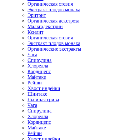
Органическая стевия
Экстракт плодов монаха
Эритрит
Органическая декстроза
Мальтодекстрин
Ксилит
Органическая стевия
Экстракт плодов монаха
Органические экстракты
Чага
Спирулина
Хлорелла
Кордицепс
Майтаке
Рейши
Хвост индейки
Шиитаке
Львиная грива
Чага
Спирулина
Хлорелла
Кордицепс
Майтаке
Рейши
Хвост индейки