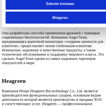
Selectie toestaan
Yeast стремится стать крупной специализированной
международной дрожжевой компанией с наибольшим
количеством сортов и наиболее полными спецификациями.
Чтобы достичь этой цели, Angel Yeast всегда придерживалась
Weigeren
концепции «натурального, питательного и здорового»
продукта, ориентируясь на потребности клиентов.
Они разработали способы применения дрожжей с помощью
современных биотехнологий. Компания Angel Yeast,
придерживаясь рыночной концепции «создание ценности для
клиентов», предоставляет своим глобальным клиентам
безопасные, надежные и качественные продукты, а также
техническое обслуживание и поддержку мирового класса. Это
сделало Angel Yeast одним из самых надежных партнеров
покупателей в мире.
Heagreen
Компания Henan Heagreen Bio-technology Co., Ltd. является
производителем функциональных сахаров, основным видом
деятельности которой является производство и продажа XOS
и сопутствующих услуг. Heagreen — профессиональное