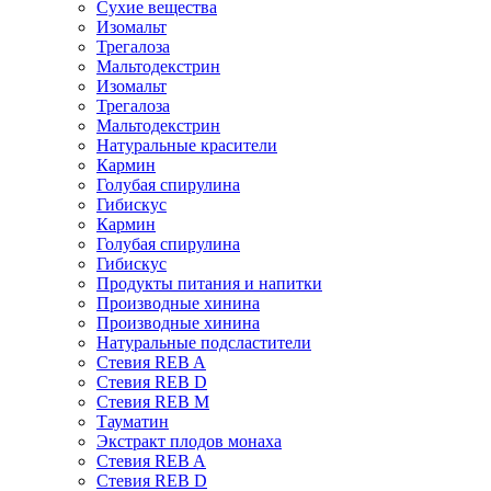
Сухие вещества
Изомальт
Трегалоза
Мальтодекстрин
Изомальт
Трегалоза
Мальтодекстрин
Натуральные красители
Кармин
Голубая спирулина
Гибискус
Кармин
Голубая спирулина
Гибискус
Продукты питания и напитки
Производные хинина
Производные хинина
Натуральные подсластители
Стевия REB A
Стевия REB D
Стевия REB M
Тауматин
Экстракт плодов монаха
Стевия REB A
Стевия REB D