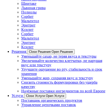
Шиитаке
Львиная грива
Полиолы
Сорбит
Мальтитол
Эритрит
Ксилит
Сорбит
Мальтитол
Эритрит
Ксилит
Решения
Close Решения
Open Решения
Уменьшайте сахар, не теряя вкуса и текстуры
Увеличивайте количество клетчатки, не нарушая
вкус или текстуру
Улучшите ощущение во рту, стабильность и срок
хранения
Уменьшайте жир, сохраняя вкус и текстуру
Снизить стоимость формулировки без ущерба
качеству
Надёжные поставки ингредиентов по всей Европе
Услуги
Close Услуги
Open Услуги
Поставщик органических продуктов
Управление цепочками поставок