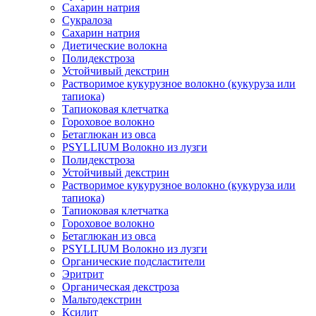
Сахарин натрия
Сукралоза
Сахарин натрия
Диетические волокна
Полидекстроза
Устойчивый декстрин
Растворимое кукурузное волокно (кукуруза или
тапиока)
Тапиоковая клетчатка
Гороховое волокно
Бетаглюкан из овса
PSYLLIUM Волокно из лузги
Полидекстроза
Устойчивый декстрин
Растворимое кукурузное волокно (кукуруза или
тапиока)
Тапиоковая клетчатка
Гороховое волокно
Бетаглюкан из овса
PSYLLIUM Волокно из лузги
Органические подсластители
Эритрит
Органическая декстроза
Мальтодекстрин
Ксилит