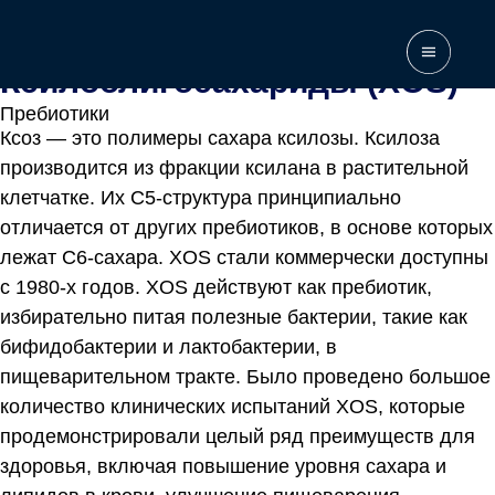
Home
\
Products
\
Ксилоолигосахариды (XOS)
Ксилоолигосахариды (XOS)
Пребиотики
Ксоз — это полимеры сахара ксилозы. Ксилоза
производится из фракции ксилана в растительной
клетчатке. Их С5-структура принципиально
отличается от других пребиотиков, в основе которых
лежат С6-сахара. XOS стали коммерчески доступны
с 1980-х годов. XOS действуют как пребиотик,
избирательно питая полезные бактерии, такие как
бифидобактерии и лактобактерии, в
пищеварительном тракте. Было проведено большое
количество клинических испытаний XOS, которые
продемонстрировали целый ряд преимуществ для
здоровья, включая повышение уровня сахара и