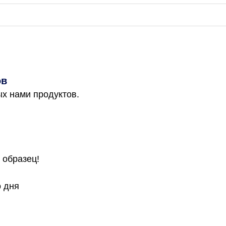
ов
х нами продуктов.
 образец!
о дня