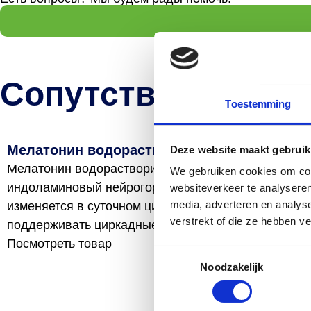
Сопутствующие т
Toestemming
Мелатонин водорастворимый
Deze website maakt gebruik
Мелатонин водорастворимый - это
We gebruiken cookies om cont
индоламиновый нейрогормон, уровень которого
websiteverkeer te analyseren
media, adverteren en analys
изменяется в суточном цикле, что позволяет
verstrekt of die ze hebben v
поддерживать циркадные ритмы...
Посмотреть товар
Toestemmingsselectie
Noodzakelijk