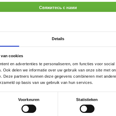
Свяжитесь с нами
овары
Details
Q10 Водорастворимый
 van cookies
Водорастворимый коэнзим Q10, также известный
ent en advertenties te personaliseren, om functies voor social
как CoQ10, - это вариант вещества,
. Ook delen we informatie over uw gebruik van onze site met on
e. Deze partners kunnen deze gegevens combineren met andere i
встречающегося в человеческом организме в
erzameld op basis van uw gebruik van hun services.
естественном...
Посмотреть товар
Voorkeuren
Statistieken
Все продукты