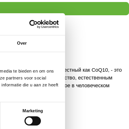
Over
Q10
Коэнзим Q10, также известный как CoQ10, - это
 media te bieden en om ons
жирорастворимое вещество, естественным
ze partners voor social
nformatie die u aan ze heeft
образом вырабатываемое в человеческом
организме и...
Посмотреть товар
Marketing