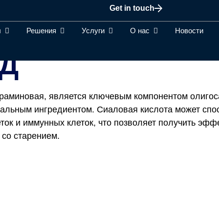
Get in touch
ы
Решения
Услуги
О нас
Новости
ИД
ейраминовая, является ключевым компонентом олиго
нальным ингредиентом. Сиаловая кислота может спо
ток и иммунных клеток, что позволяет получить эф
 со старением.