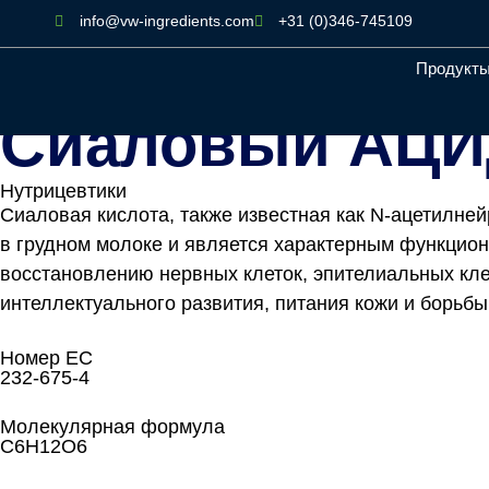
info@vw-ingredients.com
+31 (0)346-745109
Продукт
Home
\
Products
\
Сиаловый АЦИД
Сиаловый АЦ
Нутрицевтики
Сиаловая кислота, также известная как N-ацетилн
в грудном молоке и является характерным функцио
восстановлению нервных клеток, эпителиальных кле
интеллектуального развития, питания кожи и борьбы
Номер ЕС
232-675-4
Молекулярная формула
C6H12O6