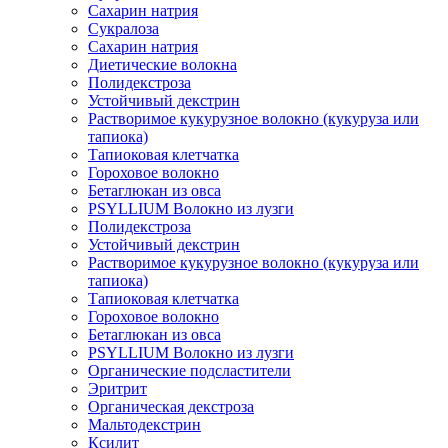
Сахарин натрия
Сукралоза
Сахарин натрия
Диетические волокна
Полидекстроза
Устойчивый декстрин
Растворимое кукурузное волокно (кукуруза или
тапиока)
Тапиоковая клетчатка
Гороховое волокно
Бетаглюкан из овса
PSYLLIUM Волокно из лузги
Полидекстроза
Устойчивый декстрин
Растворимое кукурузное волокно (кукуруза или
тапиока)
Тапиоковая клетчатка
Гороховое волокно
Бетаглюкан из овса
PSYLLIUM Волокно из лузги
Органические подсластители
Эритрит
Органическая декстроза
Мальтодекстрин
Ксилит