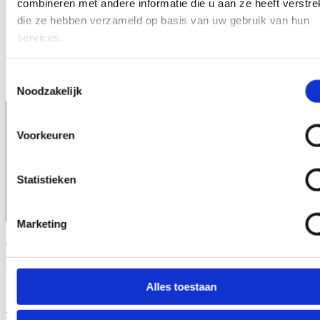
Консультации
combineren met andere informatie die u aan ze heeft verstrek
Надёжные поставки ингредиентов по всей Европе
die ze hebben verzameld op basis van uw gebruik van hun
О нас
Close О нас
Open О нас
services.
Наши партнеры
Свяжитесь с
Новости
Toestemmingsselectie
Выставки
Noodzakelijk
Voorkeuren
Statistieken
Marketing
Запросите образец
Alles toestaan
Home
\
Здоровье и спортивное питание