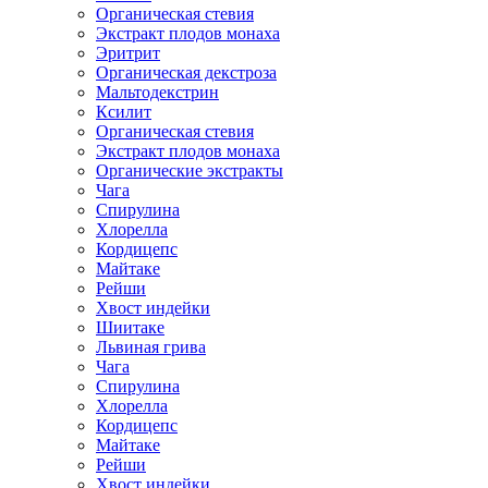
Органическая стевия
Экстракт плодов монаха
Эритрит
Органическая декстроза
Мальтодекстрин
Ксилит
Органическая стевия
Экстракт плодов монаха
Органические экстракты
Чага
Спирулина
Хлорелла
Кордицепс
Майтаке
Рейши
Хвост индейки
Шиитаке
Львиная грива
Чага
Спирулина
Хлорелла
Кордицепс
Майтаке
Рейши
Хвост индейки