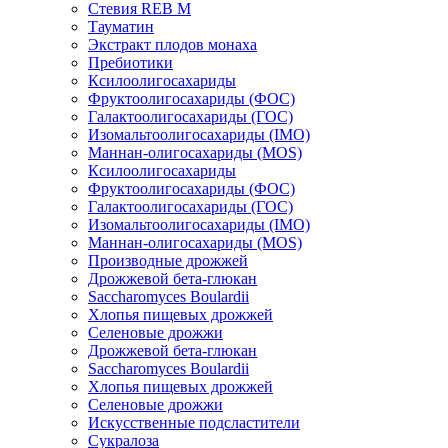
Стевия REB M
Тауматин
Экстракт плодов монаха
Пребиотики
Ксилоолигосахариды
Фруктоолигосахариды (ФОС)
Галактоолигосахариды (ГОС)
Изомальтоолигосахариды (IMO)
Маннан-олигосахариды (MOS)
Ксилоолигосахариды
Фруктоолигосахариды (ФОС)
Галактоолигосахариды (ГОС)
Изомальтоолигосахариды (IMO)
Маннан-олигосахариды (MOS)
Производные дрожжей
Дрожжевой бета-глюкан
Saccharomyces Boulardii
Хлопья пищевых дрожжей
Селеновые дрожжи
Дрожжевой бета-глюкан
Saccharomyces Boulardii
Хлопья пищевых дрожжей
Селеновые дрожжи
Искусственные подсластители
Сукралоза