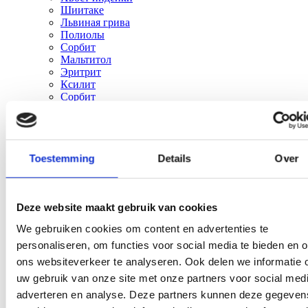
Шиитаке
Львиная грива
Полиолы
Сорбит
Мальтитол
Эритрит
Ксилит
Сорбит
Мальтитол
Эритрит
Ксилит
Решения
Close Решения
Open Решения
Toestemming
Details
Over
Уменьшайте сахар, не теряя вкуса и текстуры
Увеличивайте количество клетчатки, не нарушая
вкус или текстуру
Улучшите ощущение во рту, стабильность и срок
Deze website maakt gebruik van cookies
хранения
Уменьшайте жир, сохраняя вкус и текстуру
We gebruiken cookies om content en advertenties te
Снизить стоимость формулировки без ущерба
personaliseren, om functies voor social media te bieden en 
качеству
Надёжные поставки ингредиентов по всей Европе
ons websiteverkeer te analyseren. Ook delen we informatie 
Услуги
Close Услуги
Open Услуги
uw gebruik van onze site met onze partners voor social medi
Поставщик органических продуктов
adverteren en analyse. Deze partners kunnen deze gegeven
Управление цепочками поставок