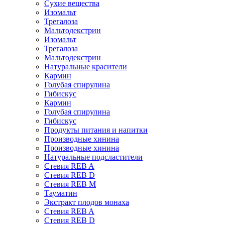
Сухие вещества
Изомальт
Трегалоза
Мальтодекстрин
Изомальт
Трегалоза
Мальтодекстрин
Натуральные красители
Кармин
Голубая спирулина
Гибискус
Кармин
Голубая спирулина
Гибискус
Продукты питания и напитки
Производные хинина
Производные хинина
Натуральные подсластители
Стевия REB A
Стевия REB D
Стевия REB M
Тауматин
Экстракт плодов монаха
Стевия REB A
Стевия REB D